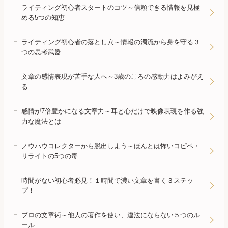
ライティング初心者スタートのコツ～信頼できる情報を見極
める5つの知恵
ライティング初心者の落とし穴～情報の濁流から身を守る３
つの思考武器
文章の感情表現が苦手な人へ～3歳のころの感動力はよみがえ
る
感情が7倍豊かになる文章力～耳と心だけで映像表現を作る強
力な魔法とは
ノウハウコレクターから脱出しよう～ほんとは怖いコピペ・
リライトの5つの毒
時間がない初心者必見！１時間で濃い文章を書く３ステッ
プ！
プロの文章術～他人の著作を使い、違法にならない５つのル
ール