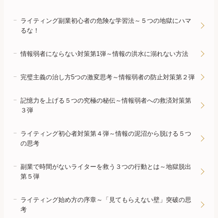
ライティング副業初心者の危険な学習法～５つの地獄にハマ
るな！
情報弱者にならない対策第1弾～情報の洪水に溺れない方法
完璧主義の治し方5つの激変思考～情報弱者の防止対策第２弾
記憶力を上げる５つの究極の秘伝～情報弱者への救済対策第
３弾
ライティング初心者対策第４弾～情報の泥沼から脱ける５つ
の思考
副業で時間がないライターを救う３つの行動とは～地獄脱出
第５弾
ライティング始め方の序章～「見てもらえない壁」突破の思
考